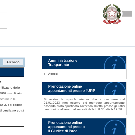
Amministrazione
Archivio
Trasparente
Accedi
o
Prenotazione online
nificato e delle
appuntamenti presso l'URP
5/2002 modificato
iformato le
Si avvisa la spett.le utenza che a decorrere dal
01.01.2023 non occorre più prendere appuntamento
ma 2, del codice
essendo stato ripristinato l'accesso diretto presso gli uffici
con orario dal lunedì al venerdì dalle h.8.30 alle h.12.30
i certificato potrà
Prenotazione online
appuntamenti presso
il Giudice di Pace