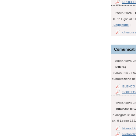
PROCEDIM
25/06/2026 -
Dal 1° luglio al 3
[
Leggi tutto
]
chiusura 
Comunicati
08/04/2026 -
lettera)
08/04/2026 - ESA
pubblicazione dell
ELENCO 
SORTEG
12/04/2023 -
C
Tribunale di 
In allegato le li
art. 6 Legge 162/
Nuove Lin
Protocoll