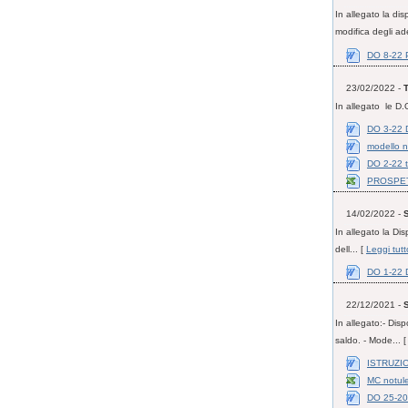
In allegato la 
modifica degli a
DO 8-22 
23/02/2022 -
T
In allegato le D.
DO 3-22 D
modello n
DO 2-22 t
PROSPET
14/02/2022 -
S
In allegato la Dis
dell... [
Leggi tutt
DO 1-22 Di
22/12/2021 -
S
In allegato:- Dis
saldo. - Mode... 
ISTRUZIO
MC notule
DO 25-2