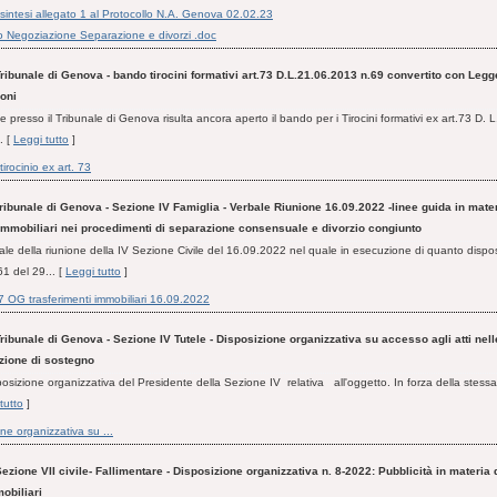
sintesi allegato 1 al Protocollo N.A. Genova 02.02.23
o Negoziazione Separazione e divorzi .doc
ribunale di Genova - bando tirocini formativi art.73 D.L.21.06.2013 n.69 convertito con Leg
ioni
 presso il Tribunale di Genova risulta ancora aperto il bando per i Tirocini formativi ex art.73 D. 
. [
Leggi tutto
]
irocinio ex art. 73
ribunale di Genova - Sezione IV Famiglia - Verbale Riunione 16.09.2022 -linee guida in mater
 immobiliari nei procedimenti di separazione consensuale e divorzio congiunto
rbale della riunione della IV Sezione Civile del 16.09.2022 nel quale in esecuzione di quanto dispo
1 del 29... [
Leggi tutto
]
7 OG trasferimenti immobiliari 16.09.2022
ribunale di Genova - Sezione IV Tutele - Disposizione organizzativa su accesso agli atti nel
zione di sostegno
sposizione organizzativa del Presidente della Sezione IV relativa all'oggetto. In forza della stes
tutto
]
ne organizzativa su ...
ezione VII civile- Fallimentare - Disposizione organizzativa n. 8-2022: Pubblicità in materia 
obiliari