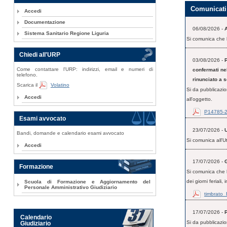
Comunicati 
Accedi
Documentazione
06/08/2026 -
Sistema Sanitario Regione Liguria
Si comunica che l
Chiedi all'URP
03/08/2026 -
Come contattare l'URP: indirizzi, email e numeri di
confermati ne
telefono.
rinunciato a s
Scarica il
Volatino
Si da pubblicazio
Accedi
all'oggetto.
P14785-
Esami avvocato
23/07/2026 -
U
Bandi, domande e calendario esami avvocato
Si comunica all'Ut
Accedi
17/07/2026 -
Formazione
Si comunica che l
dei giorni feriali, i
Scuola di Formazione e Aggiornamento del
Personale Amministrativo Giudiziario
timbrato_
17/07/2026 -
Calendario
Si da pubblicazio
Giudiziario