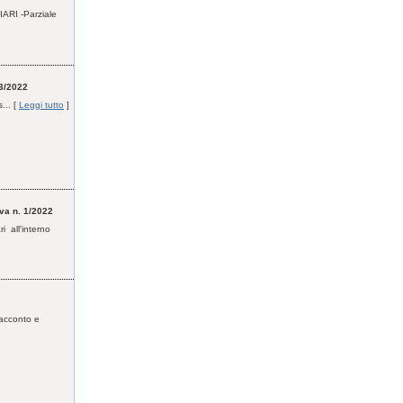
ARI -Parziale
 3/2022
... [
Leggi tutto
]
iva n. 1/2022
i all'interno
 acconto e