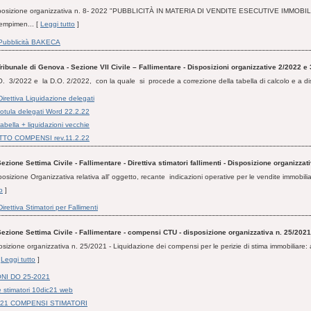
disposizione organizzativa n. 8- 2022 "PUBBLICITÀ IN MATERIA DI VENDITE ESECUTIVE IMMOBILI
dempimen... [
Leggi tutto
]
Pubblicità BAKECA
ribunale di Genova - Sezione VII Civile – Fallimentare - Disposizioni organizzative 2/2022 e
O. 3/2022 e la D.O. 2/2022, con la quale si procede a correzione della tabella di calcolo e a dis
irettiva Liquidazione delegati
otula delegati Word 22.2.22
abella + liquidazioni vecchie
TO COMPENSI rev.11.2.22
ezione Settima Civile - Fallimentare - Direttiva stimatori fallimenti - Disposizione organizzat
posizione Organizzativa relativa all' oggetto, recante indicazioni operative per le vendite immobiliar
o
]
rettiva Stimatori per Fallimenti
ezione Settima Civile - Fallimentare - compensi CTU - disposizione organizzativa n. 25/2021
posizione organizzativa n. 25/2021 - Liquidazione dei compensi per le perizie di stima immobiliare:
[
Leggi tutto
]
NI DO 25-2021
 stimatori 10dic21 web
021 COMPENSI STIMATORI