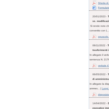
Sheda di 
Formulari
20/01/2023 -
T
ss. modificaz
Si rende noto che
convertito con L..
opuscolo t
08/11/2022 -
T
trasferimenti
In allegato il ve
sentenza N. 2176
verbale 4
06/05/2022 -
T
di amministra
In allegato la di
ammes... [
Leggi 
disposizio
14/04/2022 -
S
esecutive imm