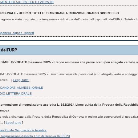
ENTI EX ART. 35 TER D.LVO 25.08
TRIBUNALE - UFFICIO TUTELE: TEMPORANEA RIDUZIONE ORARIO SPORTELLO
1 agosto è stata disposta una temporanea riduzione dell'orario dello sportello dell'Ufficio Tutele ch
sportello_signed_signed
 dell'URP
ESAME AVVOCATO Sessione 2025 - Elenco ammessi alle prove orali (con allegato verbale s
ME AVVOCATO Sessione 2025 - Elenco ammessi alle prove orali (con allegato verbale sorteggio 
'elen... [
Leggi tutto
]
CANDIDATI AMMESSI ORALE
GIO LETTERA ORALE
onvenzione di negoziazione assistita L. 162/2014 Linee guida della Procura della Repubblic
Genova
nee guida diramate dalla Procura della Repubblica di Genova in ordine alle convenzioni di negoziaz
... [
Leggi tutto
]
ee Guida Negoziazione Assistita
o Negoziazione Assistita Foro di Genova 02.02.23