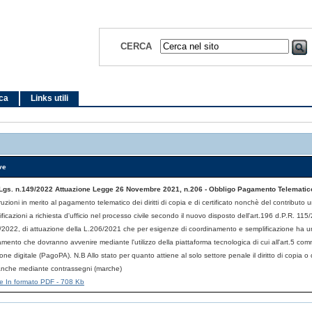
CERCA
ica
Links utili
ve
Lgs. n.149/2022 Attuazione Legge 26 Novembre 2021, n.206 - Obbligo Pagamento Telematic
truzioni in merito al pagamento telematico dei diritti di copia e di certificato nonchè del contributo u
ificazioni a richiesta d'ufficio nel processo civile secondo il nuovo disposto dell'art.196 d.P.R. 11
/2022, di attuazione della L.206/2021 che per esigenze di coordinamento e semplificazione ha un
mento che dovranno avvenire mediante l'utilizzo della piattaforma tecnologica di cui all'art.5 com
one digitale (PagoPA). N.B Allo stato per quanto attiene al solo settore penale il diritto di copia o d
anche mediante contrassegni (marche)
file In formato PDF - 708 Kb