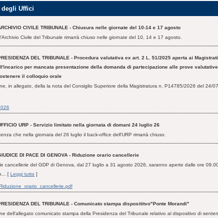
degli Uffici
ARCHIVIO CIVILE TRIBUNALE - Chiusura nelle giornate del 10-14 e 17 agosto
'Archivio Civile del Tribunale rimarrà chiuso nelle giornate del 10, 14 e 17 agosto.
PRESIDENZA DEL TRIBUNALE - Procedura valutativa ex art. 2 L. 51/2025 aperta ai Magistrati
ll'incarico per mancata presentazione della domanda di partecipazione alle prove valutative
ostenere il colloquio orale
ne, in allegato, della la nota del Consiglio Superiore della Magistratura n. P14785/2026 del 24/07
2026
FFICIO URP - Servizio limitato nella giornata di domani 24 luglio 26
enza che nella giornata del 26 luglio il back-office dell'URP rimarrà chiuso.
GIUDICE DI PACE DI GENOVA - Riduzione orario cancellerie
e cancellerie del GDP di Genova, dal 27 luglio a 31 agosto 2026, saranno aperte dalle ore 09.00
n... [
Leggi tutto
]
Riduzione_orario_cancellerie.pdf
PRESIDENZA DEL TRIBUNALE - Comunicato stampa disposititvo"Ponte Morandi"
ne dell'allegato comunicato stampa della Presidenza del Tribunale relativo al dispositivo di sente