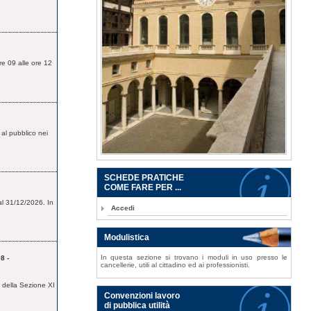
re 09 alle ore 12
 al pubblico nei
SCHEDE PRATICHE
COME FARE PER ...
 al 31/12/2026. In
Accedi
Modulistica
In questa sezione si trovano i moduli in uso presso le
8 -
cancellerie, utili al cittadino ed ai professionisti.
a della Sezione XI
Convenzioni lavoro
di pubblica utilità