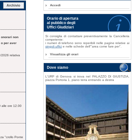
Archivio
Accedi
Orario di apertura
al pubblico degli
Uffici Giudiziari
Si consiglia di contattare preventivamente la Cancelleria
 onorari non
competente:
 o per aver
i numeri di telefono sono reperibili nelle pagine relative ai
singoli uffici
e nelle schede dell'"area come fare per".
Visualizza gli orari
/2026 relativa
Dove siamo
L'URP di Genova si trova nel PALAZZO DI GIUSTIZIA,
piazza Portoria 1, piano terra entrando a destra
 alle ore 12.00
nza "crollo Ponte