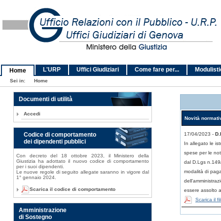
L'URP
Uffici Giudiziari
Come fare per...
Modulist
Home
Sei in:
Home
Documenti di utilità
Accedi
Novità normati
Codice di comportamento
17/04/2023 -
D.
dei dipendenti pubblici
In allegato le is
spese per le not
Con decreto del 18 ottobre 2023, il Ministero della
Giustizia ha adottato il nuovo codice di comportamento
dal D.Lgs n.149
per i suoi dipendenti.
modalità di paga
Le nuove regole di seguito allegate saranno in vigore dal
1° gennaio 2024.
dell'amministrazi
Scarica il codice di comportamento
essere assolto 
Scarica il 
Amministrazione
di Sostegno