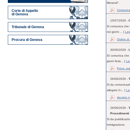
Morandi".
Comunicat
Corte di Appello
di Genova
15/07/2026 -
Si comunica che l
Tribunale di Genova
nei giorni ... [
Leg
Ordine di
Procura di Genova
30/06/2026 -
U
SI comunica che l
giorni feria... [
Leg
Provv. or
26/06/2026 -
Si da comunicazio
allegato il r... [
Le
decreto n
26/06/2026 -
Procedimenti 
Si da pubblicazio
Immigrazione.