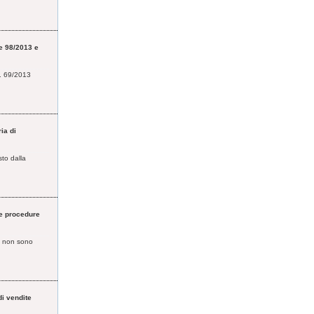
ge 98/2013 e
L. 69/2013
ia di
sto dalla
le procedure
sa non sono
di vendite