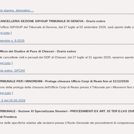
o stampa_dispositivo ...
CANCELLERIA SEZIONE GIP/GUP TRIBUNALE DI GENOVA - Orario estivo
'ufficio GIP/GUP del Tribunale di Genova, dal 27 luglio al 02 settembre 2026, sarà aperto dalle o
gi tutto
]
 servizio n. 8-2026
fficio del Giudice di Pace di Chiavari - Orario estivo
e cancellerie civili e penaali del GDP di Chiavari, dal 27 luglio al 31 agosto 2026, saranno aperte
gi tutto
]
ario estivo_GPCHV
TRIBUNALE PER I MINORENNI - Prologa chiusura Ufficio Corpi di Reato fino al 31/12/2026
ne della prologa della chiusura dell'Ufficio Corpi di Reato presso il Tribunale per i Minorenni fino
ggi tutto
]
. 6 del 26.06.2026
TRIBUNALE - Sezione XI Specializzata Stranieri - PROCEDIMENTI EX ART. 35 TER D.LVO 25/0
di Frontiera
ne delle specifiche relative alle iscrizioni presso il Ruolo Generale dei procedimenti di competenz