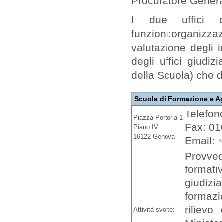
Procuratore Genera
I due uffici c
funzioni:organizz
valutazione degli i
degli uffici giudi
della Scuola) che di
Scuola di Formazione e A
Telefon
Piazza Portoria 1
Fax: 01
Piano IV
16122 Genova
Email:
Provved
formati
giudizi
formazi
rilievo
Attività svolte: