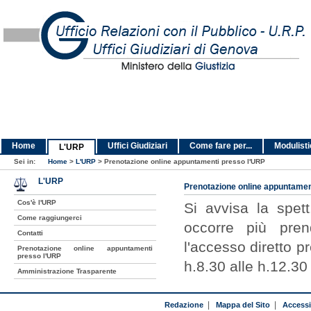
Home
Uffici Giudiziari
Come fare per...
Modulist
L'URP
Sei in:
Home
>
L'URP
>
Prenotazione online appuntamenti presso l'URP
L'URP
Prenotazione online appuntamen
Cos'è l'URP
Si avvisa la spet
Come raggiungerci
occorre più pren
Contatti
l'accesso diretto pr
Prenotazione online appuntamenti
presso l'URP
h.8.30 alle h.12.30
Amministrazione Trasparente
Redazione
|
Mappa del Sito
|
Accessib