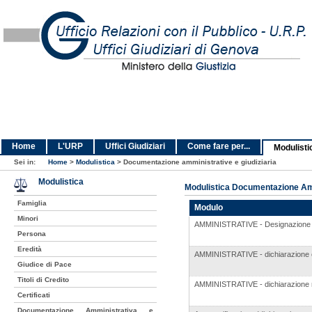
Home
L'URP
Uffici Giudiziari
Come fare per...
Modulisti
Sei in:
Home
>
Modulistica
>
Documentazione amministrative e giudiziaria
Modulistica
Modulistica Documentazione Amm
Famiglia
Modulo
Minori
AMMINISTRATIVE - Designazione e 
Persona
Eredità
AMMINISTRATIVE - dichiarazione 
Giudice di Pace
Titoli di Credito
AMMINISTRATIVE - dichiarazione
Certificati
Documentazione Amministrativa e