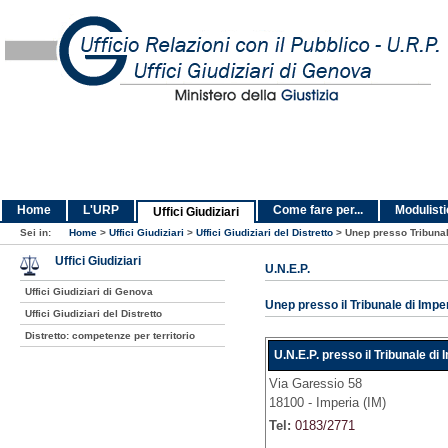
Home
L'URP
Come fare per...
Modulist
Uffici Giudiziari
Sei in:
Home
>
Uffici Giudiziari
>
Uffici Giudiziari del Distretto
>
Unep presso Tribunal
Uffici Giudiziari
U.N.E.P.
Uffici Giudiziari di Genova
Unep presso il Tribunale di Impe
Uffici Giudiziari del Distretto
Distretto: competenze per territorio
U.N.E.P. presso il Tribunale di 
Via Garessio 58
18100 - Imperia (IM)
Tel:
0183/2771