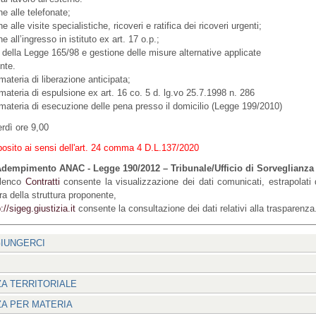
ne alle telefonate;
e alle visite specialistiche, ricoveri e ratifica dei ricoveri urgenti;
e all’ingresso in istituto ex art. 17 o.p.;
 della Legge 165/98 e gestione delle misure alternative applicate
nte.
 materia di liberazione anticipata;
 materia di espulsione ex art. 16 co. 5 d. lg.vo 25.7.1998 n. 286
 materia di esecuzione delle pena presso il domicilio (Legge 199/2010)
rdì ore 9,00
posito ai sensi dell'art. 24 comma 4 D.L.137/2020
 Adempimento ANAC - Legge 190/2012 – Tribunale/Ufficio di Sorveglianza
lenco
Contratti
consente la visualizzazione dei dati comunicati, estrapolati d
a della struttura proponente,
://sigeg.giustizia.it
consente la consultazione dei dati relativi alla trasparenza
IUNGERCI
A TERRITORIALE
A PER MATERIA