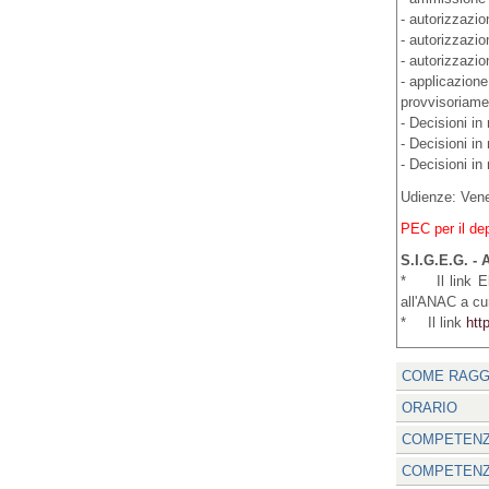
- autorizzazio
- autorizzazion
- autorizzazion
- applicazione
provvisoriame
- Decisioni in
- Decisioni in
- Decisioni in
Udienze: Vene
PEC per il de
S.I.G.E.G. -
* Il link E
all'ANAC a cur
* Il link
http
COME RAGG
ORARIO
COMPETENZ
COMPETENZ