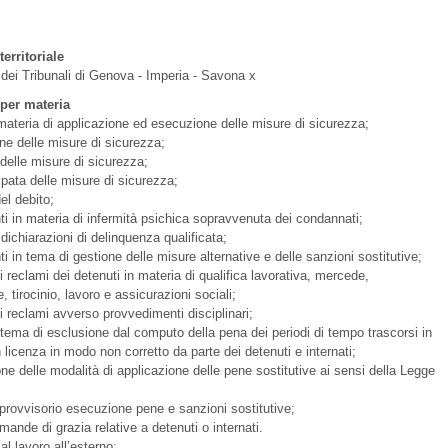
erritoriale
 dei Tribunali di Genova - Imperia - Savona x
per materia
 materia di applicazione ed esecuzione delle misure di sicurezza;
ne delle misure di sicurezza;
 delle misure di sicurezza;
ipata delle misure di sicurezza;
el debito;
i in materia di infermità psichica sopravvenuta dei condannati;
 dichiarazioni di delinquenza qualificata;
i in tema di gestione delle misure alternative e delle sanzioni sostitutive;
i reclami dei detenuti in materia di qualifica lavorativa, mercede,
 tirocinio, lavoro e assicurazioni sociali;
i reclami avverso provvedimenti disciplinari;
 tema di esclusione dal computo della pena dei periodi di tempo trascorsi in
licenza in modo non corretto da parte dei detenuti e internati;
ne delle modalità di applicazione delle pene sostitutive ai sensi della Legge
 provvisorio esecuzione pene e sanzioni sostitutive;
omande di grazia relative a detenuti o internati.
l lavoro all’esterno: