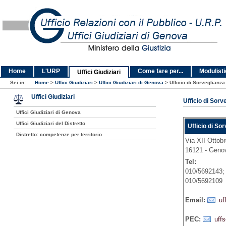
Home
L'URP
Come fare per...
Modulist
Uffici Giudiziari
Sei in:
Home
>
Uffici Giudiziari
>
Uffici Giudiziari di Genova
>
Ufficio di Sorveglianza
Uffici Giudiziari
Ufficio di Sorv
Uffici Giudiziari di Genova
Uffici Giudiziari del Distretto
Ufficio di So
Distretto: competenze per territorio
Via XII Ottobr
16121 - Geno
Tel:
010/5692143;
010/5692109
Email:
uf
PEC:
uffs