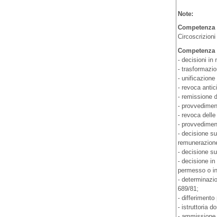
Note:
Competenza t
Circoscrizioni
Competenza 
- decisioni in
- trasformazio
- unificazione
- revoca antic
- remissione d
- provvediment
- revoca delle
- provvediment
- decisione su
remunerazione,
- decisione su
- decisione in
permesso o in 
- determinazio
689/81;
- differimento
- istruttoria d
- ammissione a