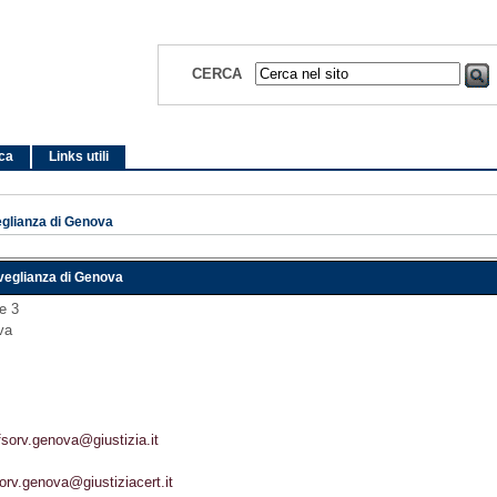
CERCA
ica
Links utili
eglianza di Genova
rveglianza di Genova
e 3
va
fsorv.genova@giustizia.it
orv.genova@giustiziacert.it