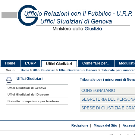
Home
L'URP
Come fare per...
Modulist
Uffici Giudiziari
Sei in:
Home
>
Uffici Giudiziari
>
Uffici Giudiziari di Genova
>
Tribunale per i minore
Uffici Giudiziari
Tribunale per i minorenni di Gen
Uffici Giudiziari di Genova
CONSEGNATARIO
Uffici Giudiziari del Distretto
SEGRETERIA DEL PERSONA
Distretto: competenze per territorio
SPESE DI GIUSTIZIA E GRA
Redazione
|
Mappa del Sito
|
Accessib